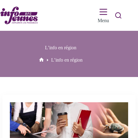
Passer
au
contenu
Menu
L’info en région
L’info en région
Accueil