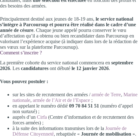
candidater, mais
une sélection est effectuée
en fonction des profils et
des besoins des armées.
Principalement destiné aux jeunes de 18-19 ans,
le service national
s’intègre à Parcoursup et pourra être réalisé dans le cadre d’une
année de césure
. Chaque jeune appelé pourra conserver le vœu
d’affectation qu’il a obtenu ou bien recandidater dans Parcoursup en
valorisant l’expérience acquise (à indiquer dans lors de la rédaction de
ses vœux sur la plateforme Parcoursup).
Comment s’inscrire ?
La première cohorte du service national commencera en
septembre
2026
. Les
candidatures
ont débuté
le 12 janvier 2026
.
Vous pouvez postuler :
sur les sites de recrutement des armées /
armée de Terre
,
Marine
nationale
,
armée de l’Air et de l’Espace
;
en appelant le numéro dédié
09 70 84 51 51
(numéro d’appel
non surtaxé) ;
auprès d’un
Cirfa
(Centre d’information et de recrutement des
forces armées) ;
à la suite des informations transmises lors de la
Journée de
Défense Citoyenneté
, rebaptisée «
Journée de mobilisation
».