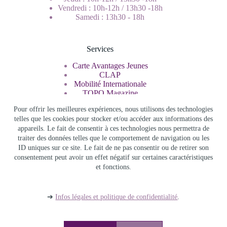
Vendredi : 10h-12h / 13h30 -18h
Samedi : 13h30 - 18h
Services
Carte Avantages Jeunes
CLAP
Mobilité Internationale
TOPO Magazine
Service Civique
Pour offrir les meilleures expériences, nous utilisons des technologies
telles que les cookies pour stocker et/ou accéder aux informations des
appareils. Le fait de consentir à ces technologies nous permettra de
Rechercher
traiter des données telles que le comportement de navigation ou les
ID uniques sur ce site. Le fait de ne pas consentir ou de retirer son
consentement peut avoir un effet négatif sur certaines caractéristiques
et fonctions.
Info Jeunes Bourgogne Franche Comté - Copyright © 2026 -
Infos légales et politique de confidentialité
-
Accès admin
-
Archives
➔
Infos légales et politique de confidentialité
.
Thème WordPress
Blocksy
par {
Creative Thèmes
} -
Adapté
par
Info Jeunes Bourgogne-Franche-Comté
.
JEUNES BFC
|
CARTE AVANTAGES JEUNES
|
TOPO
|