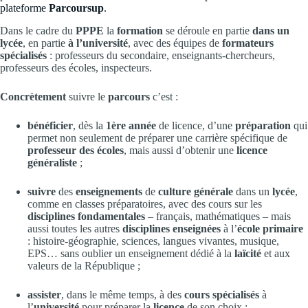
plateforme
Parcoursup
.
Dans le cadre du
PPPE
la
formation
se déroule en partie
dans un
lycée
, en partie
à l’université
, avec des équipes de
formateurs
spécialisés
: professeurs du secondaire,
enseignants-chercheurs,
professeurs des écoles, inspecteurs.
Concrètement
suivre le
parcours
c’est :
bénéficier
, dès la
1ère année
de licence, d’une
préparation
qui
permet non seulement de préparer une carrière spécifique de
professeur des écoles
, mais aussi d’obtenir une
licence
généraliste
;
suivre
des
enseignements
de
culture générale
dans un
lycée
,
comme en classes préparatoires, avec des cours sur les
disciplines fondamentales
– français, mathématiques – mais
aussi toutes les autres
disciplines enseignées
à l’
école primaire
: histoire-géographie, sciences, langues vivantes, musique,
EPS… sans oublier un enseignement dédié à la
laïcité
et aux
valeurs de la République ;
assister
, dans le même temps, à des
cours
spécialisés
à
l’
université
pour préparer la
licence
de son choix :