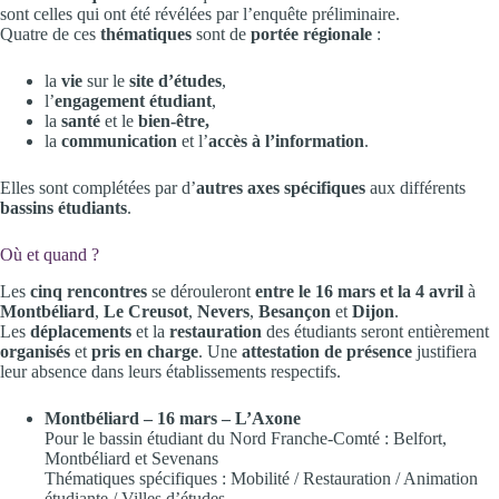
sont celles qui ont été révélées par l’enquête préliminaire.
Quatre de ces
thématiques
sont de
portée régionale
:
la
vie
sur le
site d’études
,
l’
engagement étudiant
,
la
santé
et le
bien-être,
la
communication
et l’
accès à l’information
.
Elles sont complétées par d’
autres
axes spécifiques
aux différents
bassins étudiants
.
Où et quand ?
Les
cinq rencontres
se dérouleront
entre le 16 mars et la 4 avril
à
Montbéliard
,
Le Creusot
,
Nevers
,
Besançon
et
Dijon
.
Les
déplacements
et la
restauration
des étudiants seront entièrement
organisés
et
pris en charge
. Une
attestation de présence
justifiera
leur absence dans leurs établissements respectifs.
Montbéliard – 16 mars
– L’Axone
Pour le bassin étudiant du Nord Franche-Comté : Belfort,
Montbéliard et Sevenans
Thématiques spécifiques : Mobilité / Restauration / Animation
étudiante / Villes d’études