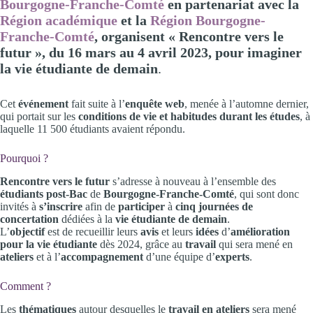
Bourgogne-Franche-Comté
en partenariat avec la
Région académique
et la
Région Bourgogne-
Franche-Comté
, organisent « Rencontre vers le
futur », du 16 mars au 4 avril 2023, pour imaginer
la vie étudiante de demain
.
Cet
événement
fait suite à l’
enquête web
, menée à l’automne dernier,
qui portait sur les
conditions de vie et habitudes durant les études
, à
laquelle 11 500 étudiants avaient répondu.
Pourquoi ?
Rencontre vers le futur
s’adresse à nouveau à l’ensemble des
étudiants post-Bac
de
Bourgogne-Franche-Comté
, qui sont donc
invités à
s’inscrire
afin de
participer
à
cinq journées de
concertation
dédiées à la
vie étudiante de demain
.
L’
objectif
est de recueillir leurs
avis
et leurs
idées
d’
amélioration
pour la vie étudiante
dès 2024, grâce au
travail
qui sera mené en
ateliers
et à l’
accompagnement
d’une équipe d’
experts
.
Comment ?
Les
thématiques
autour desquelles le
travail en ateliers
sera mené