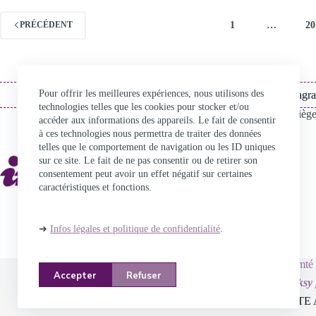
1
…
20
PRÉCÉDENT
Pour offrir les meilleures expériences, nous utilisons des
TikTok
Instagr
technologies telles que les cookies pour stocker et/ou
27 rue de la République (Siège
accéder aux informations des appareils. Le fait de consentir
25000
Besançon
à ces technologies nous permettra de traiter des données
Tél. : 03 81 21 16 16
telles que le comportement de navigation ou les ID uniques
sur ce site. Le fait de ne pas consentir ou de retirer son
17 place Darcy
consentement peut avoir un effet négatif sur certaines
21000
Dijon
caractéristiques et fonctions.
Tél. : 03 80 44 18 29
➔
Infos légales et politique de confidentialité
.
Info Jeunes Bourgogne Franche Comté 
Accepter
Refuser
Thème WordPress
Blocksy
JEUNES BFC
|
CARTE 