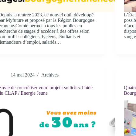
Depuis la rentrée 2023, ce nouvel outil développé
L’Étab
par Myfuture et proposé par la Région Bourgogne-
possib
Franche-Comté permet à tous les publics en
d’acqu
recherche de stages d’accéder à des offres selon
dispos
son profil : collégiens, lycéens, étudiants et
sang 
demandeurs d’emploi, salariés…
14 mai 2024
Archives
Envie de concrétiser votre projet : sollicitez l’aide
Quatre
du CLAP / Energie Jeune
Bourg