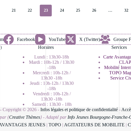
21
22
23
24
25
26
…
32
am
Facebook
YouTube
X (Twitter)
Groupe 
)
Horaires
Services
Lundi : 13h30-18h
Carte Avantage
Mardi : 10h-12h / 13h30
CLA
-18h
Mobilité Inter
Mercredi : 10h-12h /
TOPO Mag
13h30 -18h
Service Ci
Jeudi : 10h-12h / 13h30
-18h
Vendredi : 10h-12h /
13h30 -18h
Samedi : 13h30 - 18h
- Copyright © 2026 -
Infos légales et politique de confidentialité
-
Accè
par {
Creative Thèmes
} -
Adapté par
Info Jeunes Bourgogne-Franche-
AVANTAGES JEUNES
|
TOPO
|
AGITATEURS DE MOBILITE
|
C