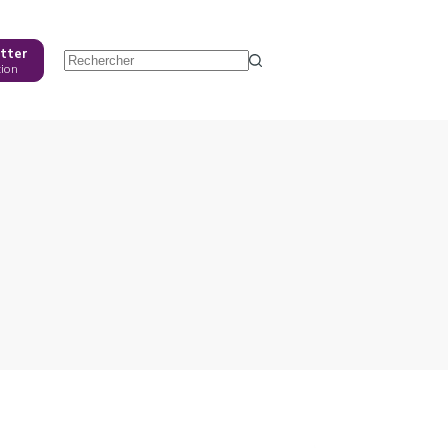
tter
tion
Aucun
résultat