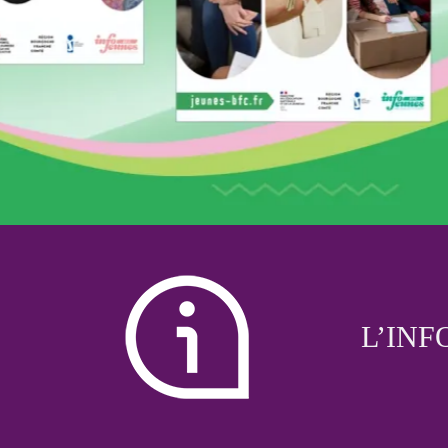
Franche-Comté ?
➔
Lire la suite …
L’INF